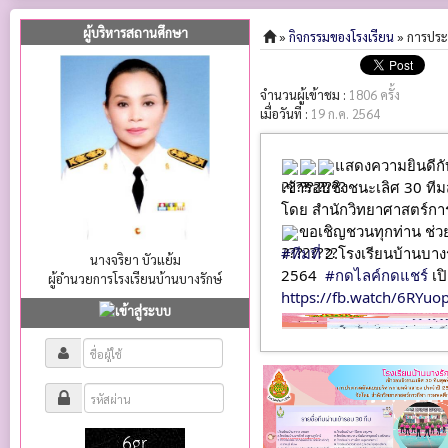
ผู้บริหารสถานศึกษา
»
กิจกรรมของโรงเรียน
» การประ
จำนวนผู้เข้าชม :
1806 ครั้ง
เมื่อวันที่ :
19 ก.ค. 2564
แสดงความยินดีกั
เข้ารอบชิงชนะเลิศ 30 ทีม
โดย สำนักวิทยาศาสตร์กา
ขอเชิญชวนทุกท่าน ช่ว
#ทีมที่
 2.โรงเรียนบ้านบา
นางจริยา บัวแย้ม
2564  
#กดไลค์กดแชร์
 เป
ผู้อำนวยการโรงเรียนบ้านบางรักษ์
https://fb.watch/6RYuo