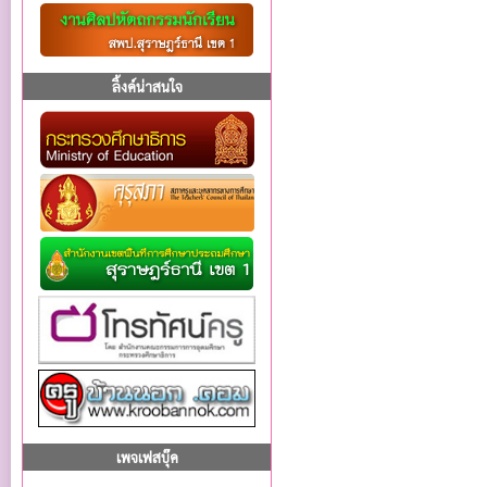
ลิ้งค์น่าสนใจ
เพจเฟสบุ๊ค