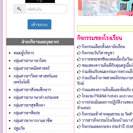
กิจกรรมของโรงเรียน
ฝ่ายบริหารและบุคลากร
กิจกรรมเลือกตั้งสภานักเรียน
กิจกรรมวันวิสาขบูชา
คณะผู้บริหาร
ถวายพระพรชัยมงคลเนื่องในวันเ
กลุ่มสาระฯภาษาไทย
ขอแสดงความยินดีกับคุณครูเนื่อ
กลุ่มสาระฯคณิตศาสตร์
ร่วมต้อนรับคณะกรรมการตรวจเย
กลุ่มสาระฯวิทยาศาสตร์และ
ร่วมเป็นเจ้าภาพสวดอภิธรรมงานบ
เทคโนโลยี
รักษ์
ร่วมแสดงความยินดีและต้อนรับ 
กลุ่มสาระฯสังคมศึกษาฯ
โรงแรม PRANA hotels and resorts
กลุ่มสาระฯภาษาต่างประเทศ
การประเมินผลการปฏิบัติงานของ
กลุ่มสาระฯสุขศึกษา
ตำแหน่ง
กลุ่มสาระฯศิลปะ
กิจกรรมเข้าค่ายคุณธรรม ณ วัดสำเ
วารสารกิจกรรมโรงเรียนบ้านบางรั
กลุ่มสาระฯการงานอาชีพ
กิจกรรมลอยกระทง ประจำปี 2568
ปฐมวัย