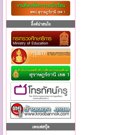
ลิ้งค์น่าสนใจ
เพจเฟสบุ๊ค