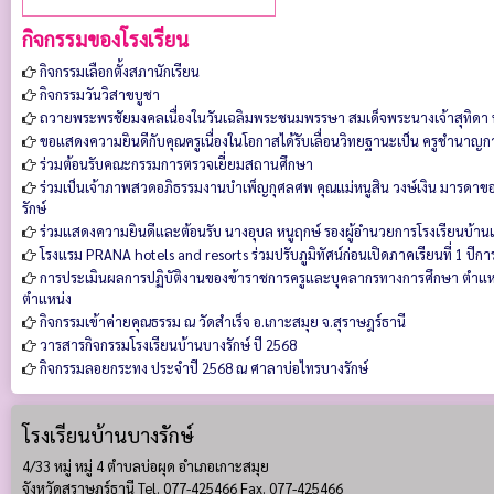
กิจกรรมของโรงเรียน
กิจกรรมเลือกตั้งสภานักเรียน
กิจกรรมวันวิสาขบูชา
ถวายพระพรชัยมงคลเนื่องในวันเฉลิมพระชนมพรรษา สมเด็จพระนางเจ้าสุทิดา 
ขอแสดงความยินดีกับคุณครูเนื่องในโอกาสได้รับเลื่อนวิทยฐานะเป็น ครูชำนาญก
ร่วมต้อนรับคณะกรรมการตรวจเยี่ยมสถานศึกษา
ร่วมเป็นเจ้าภาพสวดอภิธรรมงานบำเพ็ญกุศลศพ คุณแม่หนูสิน วงษ์เงิน มารดาขอ
รักษ์
ร่วมแสดงความยินดีและต้อนรับ นางอุบล หนูฤกษ์ รองผู้อำนวยการโรงเรียนบ้
โรงแรม PRANA hotels and resorts ร่วมปรับภูมิทัศน์ก่อนเปิดภาคเรียนที่ 1 ปีก
การประเมินผลการปฏิบัติงานของข้าราชการครูและบุคลากรทางการศึกษา ตำแหน
ตำแหน่ง
กิจกรรมเข้าค่ายคุณธรรม ณ วัดสำเร็จ อ.เกาะสมุย จ.สุราษฎร์ธานี
วารสารกิจกรรมโรงเรียนบ้านบางรักษ์ ปี 2568
กิจกรรมลอยกระทง ประจำปี 2568 ณ ศาลาบ่อไทรบางรักษ์
โรงเรียนบ้านบางรักษ์
4/33 หมู่ หมู่ 4 ตำบลบ่อผุด อำเภอเกาะสมุย
จังหวัดสุราษฎร์ธานี Tel. 077-425466 Fax. 077-425466